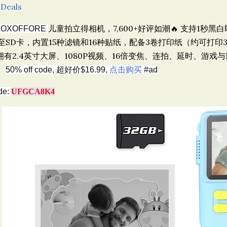
 Deals
儿童拍立得相机，7,600+好评如潮🔥
支持1秒黑
SOXOFFORE
至SD卡，内置15种滤镜和16种贴纸，配备3卷打印纸（约可打印
拥有2.4英寸大屏、1080P视频、16倍变焦、连拍、延时、游戏与
。
50% off code, 超好价$16.99,
点击购买
#ad
de:
UFGCA8K4