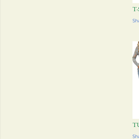
T
Sh
T
Sh