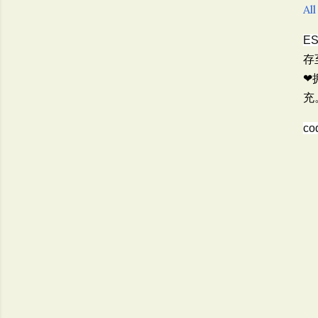
All
E
存
❤
充
co