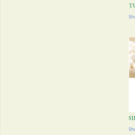
T
Sh
S
Sh