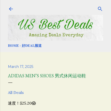
Skip to main content
HOME
好DEAL频道
March 17, 2025
ADIDAS MEN’S SHOES 男式休闲运动鞋
All Deals
速度！$25.20😱