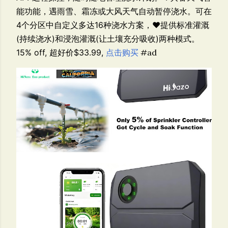
能功能，遇雨雪、霜冻或大风天气自动暂停浇水。可在
4个分区中自定义多达16种浇水方案，❤提供标准灌溉
(持续浇水)和浸泡灌溉(让土壤充分吸收)两种模式。
15% off, 超好价$33.99,
点击购买
#ad