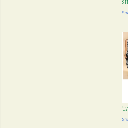
S
Sh
T
Sh