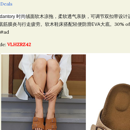
 Deals
绒面软木凉拖，
柔软透气亲肤，可调节双扣带设计
dantory 时尚
底筋膜炎与行走疲劳。软木鞋床搭配轻便防滑EVA大底。
30% of
#ad
de:
VLHZRZ42