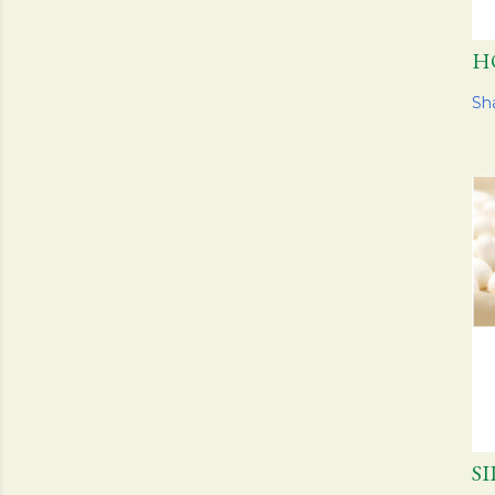
H
Sh
S