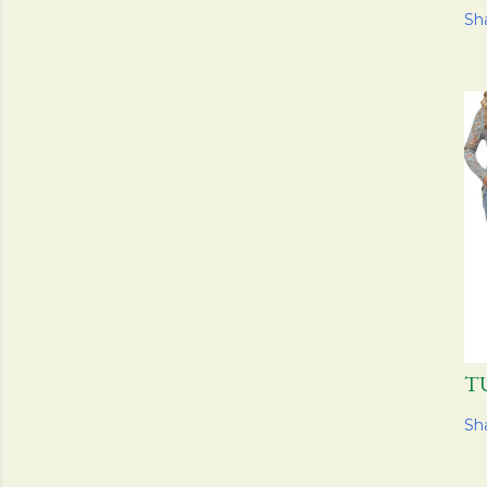
Sh
T
Sh