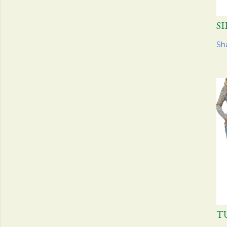
S
Sh
T