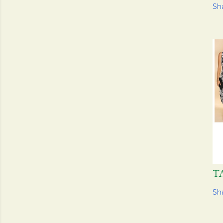
Sh
T
Sh