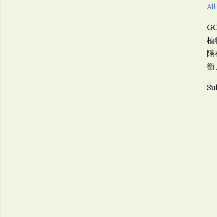
All
G
植
隔
衡
Su