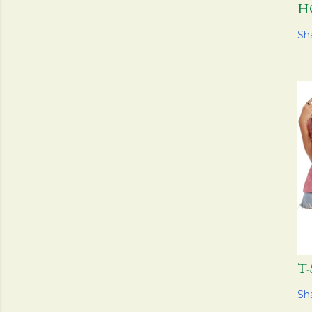
H
Sh
T
Sh