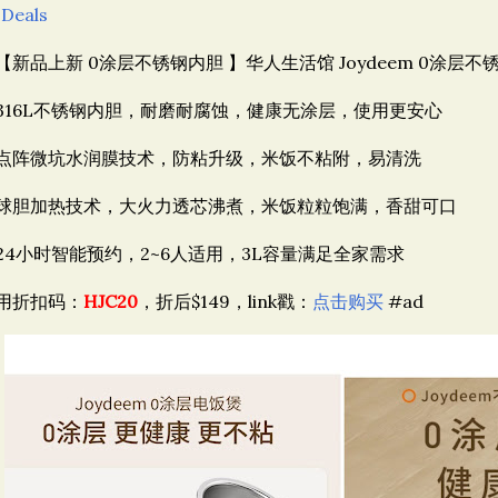
 Deals
【新品上新 0涂层不锈钢内胆 】华人生活馆 Joydeem 0涂层
316L不锈钢内胆，耐磨耐腐蚀，健康无涂层，使用更安心
点阵微坑水润膜技术，防粘升级，米饭不粘附，易清洗
球胆加热技术，大火力透芯沸煮，米饭粒粒饱满，香甜可口
24小时智能预约，2~6人适用，3L容量满足全家需求
用折扣码：
HJC20
，折后$149，link戳：
点击购买
#ad