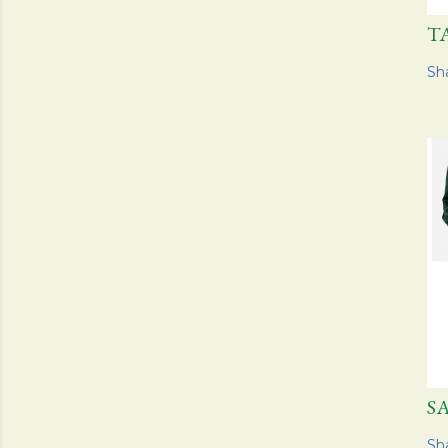
T
Sh
S
Sh