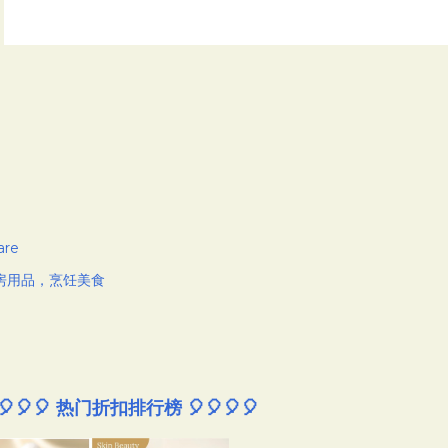
are
房用品，烹饪美食
🎈🎈🎈 热门折扣排行榜 🎈🎈🎈🎈